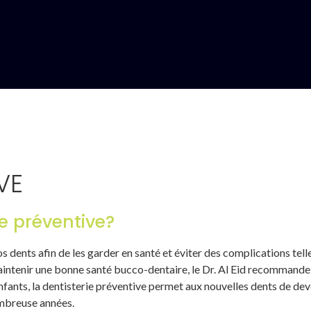
VE
ie préventive?
s dents afin de les garder en santé et éviter des complications telle
maintenir une bonne santé bucco-dentaire, le Dr. Al Eid recommande 
fants, la dentisterie préventive permet aux nouvelles dents de deven
ombreuse années.