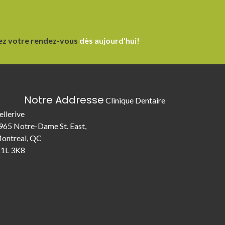
ez votre rendez-vous
dès aujourd'hui!
Notre Addresse
Clinique Dentaire
ellerive
965 Notre-Dame St. East,
ontreal, QC
1L 3K8