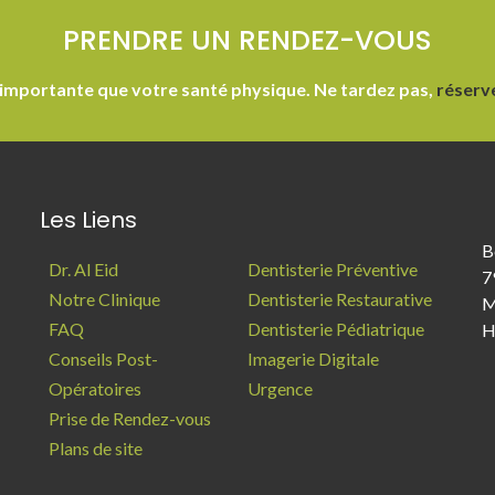
PRENDRE UN RENDEZ-VOUS
 importante que votre santé physique. Ne tardez pas,
réserv
Les Liens
B
Dr. Al Eid
Dentisterie Préventive
7
Notre Clinique
Dentisterie Restaurative
M
FAQ
Dentisterie Pédiatrique
H
Conseils Post-
Imagerie Digitale
Opératoires
Urgence
Prise de Rendez-vous
Plans de site