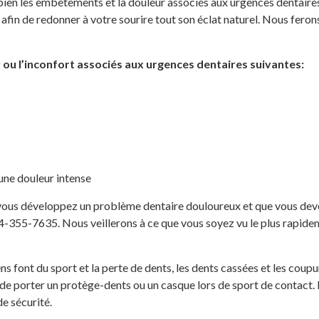
s bien les embêtements et la douleur associés aux urgences dentair
 afin de redonner à votre sourire tout son éclat naturel. Nous fero
r ou l’inconfort associés aux urgences dentaires suivantes:
une douleur intense
vous développez un problème dentaire douloureux et que vous deve
-355-7635. Nous veillerons à ce que vous soyez vu le plus rapide
ns font du sport et la perte de dents, les dents cassées et les co
 de porter un protège-dents ou un casque lors de sport de contact.
e sécurité.