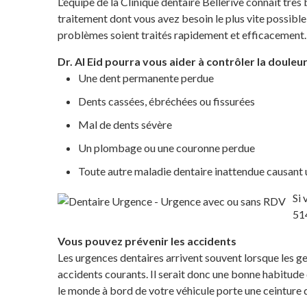
L’équipe de la Clinique dentaire Bellerive connaît trè
traitement dont vous avez besoin le plus vite possible
problèmes soient traités rapidement et efficacement.
Dr. Al Eid pourra vous aider à contrôler la douleu
Une dent permanente perdue
Dents cassées, ébréchées ou fissurées
Mal de dents sévère
Un plombage ou une couronne perdue
Toute autre maladie dentaire inattendue causant 
Si 
514
Vous pouvez prévenir les accidents
Les urgences dentaires arrivent souvent lorsque les ge
accidents courants. Il serait donc une bonne habitude
le monde à bord de votre véhicule porte une ceinture d