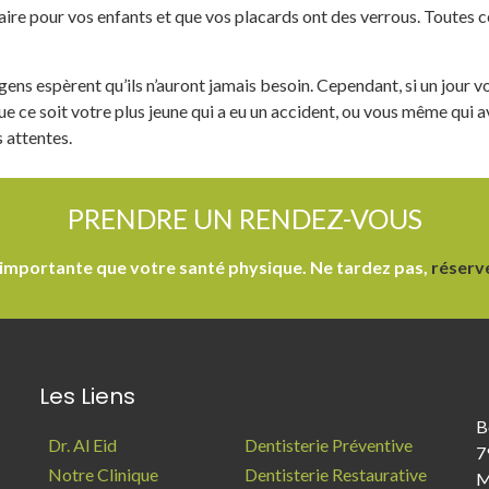
re pour vos enfants et que vos placards ont des verrous. Toutes c
gens espèrent qu’ils n’auront jamais besoin. Cependant, si un jour v
 ce soit votre plus jeune qui a eu un accident, ou vous même qui a
 attentes.
PRENDRE UN RENDEZ-VOUS
 importante que votre santé physique. Ne tardez pas,
réserv
Les Liens
B
Dr. Al Eid
Dentisterie Préventive
7
Notre Clinique
Dentisterie Restaurative
M