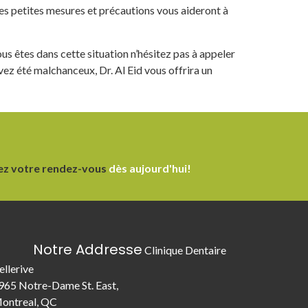
es petites mesures et précautions vous aideront à
ous êtes dans cette situation n’hésitez pas à appeler
vez été malchanceux, Dr. Al Eid vous offrira un
ez votre rendez-vous
dès aujourd'hui!
Notre Addresse
Clinique Dentaire
ellerive
965 Notre-Dame St. East,
ontreal, QC