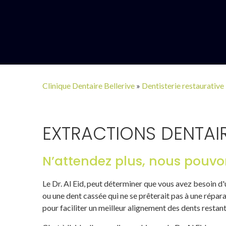
Clinique Dentaire Bellerive
»
Dentisterie restaurative
EXTRACTIONS DENTAI
N’attendez plus, nous pouvo
Le Dr. Al Eid, peut déterminer que vous avez besoin d
ou une dent cassée qui ne se prêterait pas à une répar
pour faciliter un meilleur alignement des dents restant