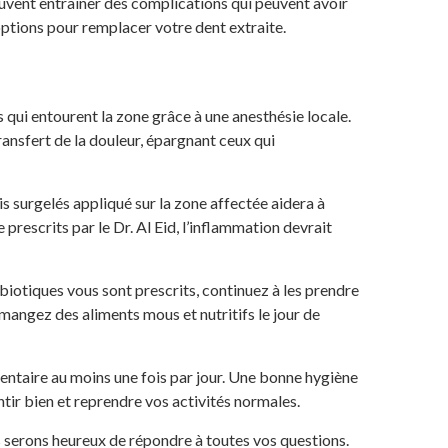
souvent entraîner des complications qui peuvent avoir
 options pour remplacer votre dent extraite.
s qui entourent la zone grâce à une anesthésie locale.
ransfert de la douleur, épargnant ceux qui
is surgelés appliqué sur la zone affectée aidera à
prescrits par le Dr. Al Eid, l’inflammation devrait
biotiques vous sont prescrits, continuez à les prendre
mangez des aliments mous et nutritifs le jour de
dentaire au moins une fois par jour. Une bonne hygiène
ntir bien et reprendre vos activités normales.
 serons heureux de répondre à toutes vos questions.