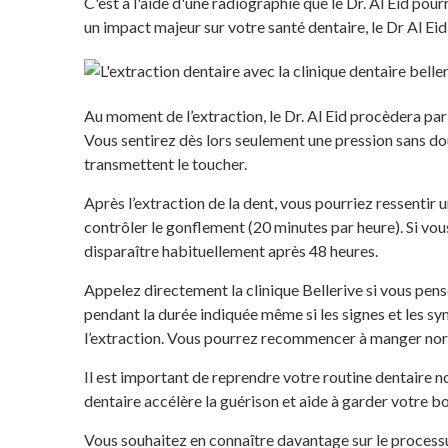
C'est à l'aide d'une radiographie que le Dr. Al Eid po
un impact majeur sur votre santé dentaire, le Dr Al Eid
Au moment de l’extraction, le Dr. Al Eid procèdera par 
Vous sentirez dès lors seulement une pression sans dou
transmettent le toucher.
Après l’extraction de la dent, vous pourriez ressentir 
contrôler le gonflement (20 minutes par heure). Si vous
disparaître habituellement après 48 heures.
Appelez directement la clinique Bellerive si vous pens
pendant la durée indiquée même si les signes et les sy
l’extraction. Vous pourrez recommencer à manger norm
Il est important de reprendre votre routine dentaire n
dentaire accélère la guérison et aide à garder votre b
Vous souhaitez en connaître davantage sur le process