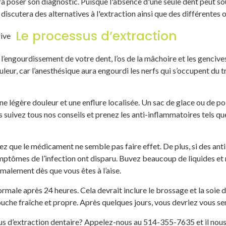
urra poser son diagnostic. Puisque l'absence d'une seule dent peut 
 discutera des alternatives à l'extraction ainsi que des différentes
Le processus d’extraction
l’engourdissement de votre dent, l’os de la mâchoire et les gencive
leur, car l’anesthésique aura engourdi les nerfs qui s’occupent du t
une légère douleur et une enflure localisée. Un sac de glace ou de po
 suivez tous nos conseils et prenez les anti-inflammatoires tels que 
ez que le médicament ne semble pas faire effet. De plus, si des anti
mptômes de l’infection ont disparu. Buvez beaucoup de liquides et 
alement dès que vous êtes à l’aise.
ormale après 24 heures. Cela devrait inclure le brossage et la soie 
ouche fraîche et propre. Après quelques jours, vous devriez vous se
us d’extraction dentaire? Appelez-nous au 514-355-7635 et il nous