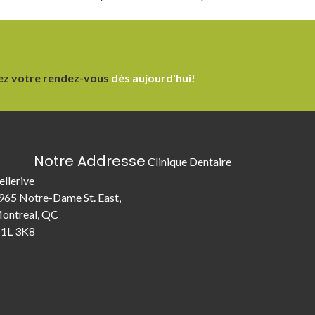
ez votre rendez-vous
dès aujourd'hui!
Notre Addresse
Clinique Dentaire
ellerive
965 Notre-Dame St. East,
ontreal, QC
1L 3K8