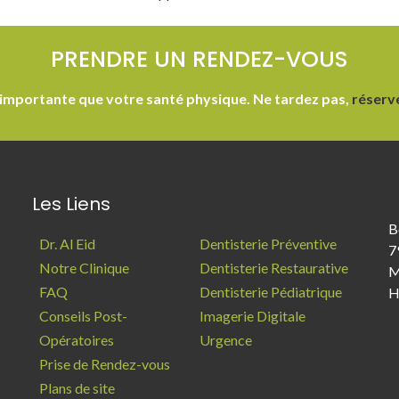
PRENDRE UN RENDEZ-VOUS
 importante que votre santé physique. Ne tardez pas,
réserv
Les Liens
B
Dr. Al Eid
Dentisterie Préventive
7
Notre Clinique
Dentisterie Restaurative
M
FAQ
Dentisterie Pédiatrique
H
Conseils Post-
Imagerie Digitale
Opératoires
Urgence
Prise de Rendez-vous
Plans de site